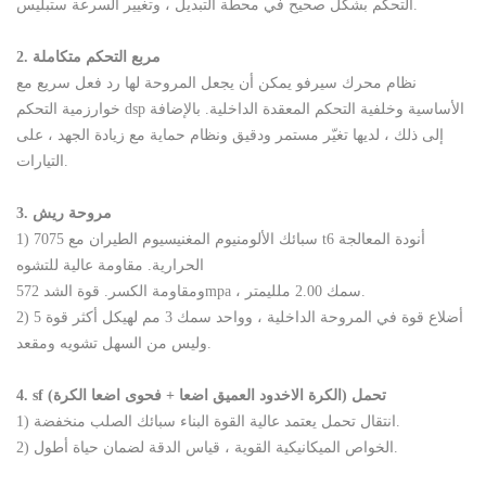
التحكم بشكل صحيح في محطة التبديل ، وتغيير السرعة ستبليس.
2. مربع التحكم متكاملة
نظام محرك سيرفو يمكن أن يجعل المروحة لها رد فعل سريع مع
خوارزمية التحكم dsp الأساسية وخلفية التحكم المعقدة الداخلية. بالإضافة
إلى ذلك ، لديها تغيّر مستمر ودقيق ونظام حماية مع زيادة الجهد ، على
التيارات.
3. مروحة ريش
1) 7075 سبائك الألومنيوم المغنيسيوم الطيران مع t6 أنودة المعالجة
الحرارية. مقاومة عالية للتشوه
ومقاومة الكسر. قوة الشد 572mpa ، سمك 2.00 ملليمتر.
2) 5 أضلاع قوة في المروحة الداخلية ، وواحد سمك 3 مم لهيكل أكثر قوة
وليس من السهل تشويه ومقعد.
4. sf تحمل (الكرة الاخدود العميق اضعا + فحوى اضعا الكرة)
1) انتقال تحمل يعتمد عالية القوة البناء سبائك الصلب منخفضة.
2) الخواص الميكانيكية القوية ، قياس الدقة لضمان حياة أطول.