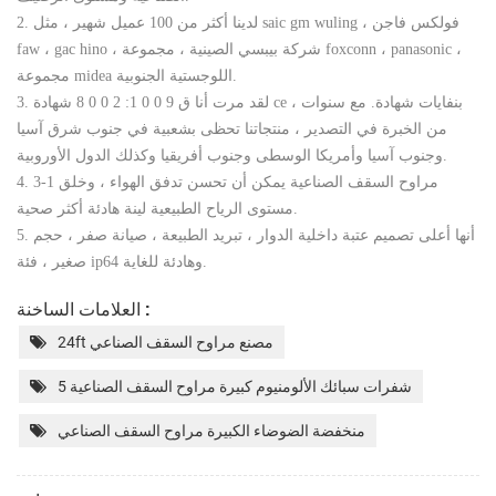
2. لدينا أكثر من 100 عميل شهير ، مثل saic gm wuling ، فولكس فاجن
faw ، gac hino ، شركة بيبسي الصينية ، مجموعة foxconn ، panasonic ،
مجموعة midea اللوجستية الجنوبية.
3. لقد مرت أنا ق 9 0 0 1: 2 0 0 8 شهادة ce ، بنفايات شهادة. مع سنوات
من الخبرة في التصدير ، منتجاتنا تحظى بشعبية في جنوب شرق آسيا
وجنوب آسيا وأمريكا الوسطى وجنوب أفريقيا وكذلك الدول الأوروبية.
4. مراوح السقف الصناعية يمكن أن تحسن تدفق الهواء ، وخلق 1-3
مستوى الرياح الطبيعية لينة هادئة أكثر صحية.
5. أنها أعلى تصميم عتبة داخلية الدوار ، تبريد الطبيعة ، صيانة صفر ، حجم
صغير ، فئة ip64 وهادئة للغاية.
العلامات الساخنة :
24ft مصنع مراوح السقف الصناعي
5 شفرات سبائك الألومنيوم كبيرة مراوح السقف الصناعية
منخفضة الضوضاء الكبيرة مراوح السقف الصناعي