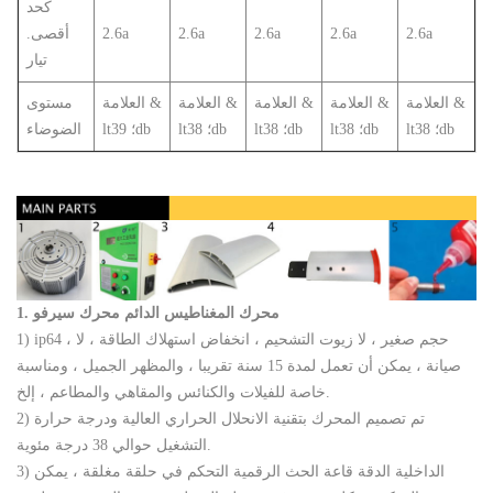
كحد
2.6a
2.6a
2.6a
2.6a
2.6a
أقصى.
تيار
العلامة &
العلامة &
العلامة &
العلامة &
العلامة &
مستوى
lt؛ 38db
lt؛ 38db
lt؛ 38db
lt؛ 38db
lt؛ 39db
الضوضاء
1. محرك المغناطيس الدائم محرك سيرفو
1) ip64 ، حجم صغير ، لا زيوت التشحيم ، انخفاض استهلاك الطاقة ، لا
صيانة ، يمكن أن تعمل لمدة 15 سنة تقريبا ، والمظهر الجميل ، ومناسبة
خاصة للفيلات والكنائس والمقاهي والمطاعم ، إلخ.
2) تم تصميم المحرك بتقنية الانحلال الحراري العالية ودرجة حرارة
التشغيل حوالي 38 درجة مئوية.
3) الداخلية الدقة قاعة الحث الرقمية التحكم في حلقة مغلقة ، يمكن