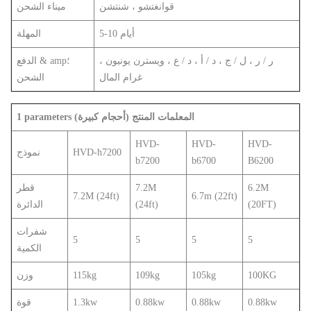
قوانغتشو ، شنتشن
ميناء الشحن
5-10 أيام
المهلة
ر / ر ، ل / ج ، د / أ ، د / ع ، ويسترن يونيون ،
الدفع & amp؛
غرام المال
الشحن
1 parameters المعلمات المنتج (أحجام كبيرة)
HVD-
HVD-
HVD-
HVD-h7200
نموذج
b7200
b6700
B6200
6.2M
7.2M
قطر
7.2M (24ft)
6.7m (22ft)
(20FT)
(24ft)
الدائرة
شفرات
5
5
5
5
الكمية
100KG
105kg
109kg
115kg
وزن
0.88kw
0.88kw
0.88kw
1.3kw
قوة