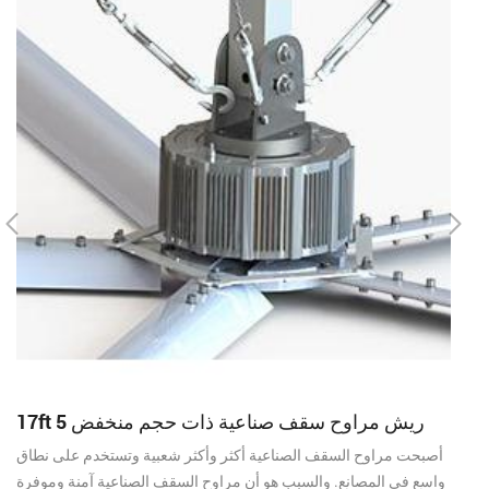
لسقف الصناعي الكبير
17ft 5 ريش مراوح سقف صناعية ذات حجم منخفض
ع
أصبحت مراوح السقف الصناعية أكثر وأكثر شعبية وتستخدم على نطاق
واسع في المصانع. والسبب هو أن مراوح السقف الصناعية آمنة وموفرة
رك