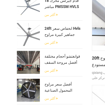
18 قدم جيرلس محرك
مباشر PMSSM HVLS
مروحة سقف لمزرعة
أكثر من
الألبان
24ft انخفاض سعر Hvls
جماهير كبيرة مراوح
سقف مستودع
أكثر من
قوانغتشو أحجام مختلفة
20ft الموفرة للطاقة جاينت مراوح
أفضل مروحة السقف
مستودع
الصناعي كبير مع علبة
أكثر من
qixiang هو مصنع ومورد محترف لمراوح السقف
التروس
وات ، كنا نركز على
ات لمراوح
أفضل سعر مراوح
 الابتكار.
المحمول الصناعية
الكبيرة المستخدمة
أكثر من
للأماكن الكبيرة