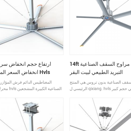
ر ، أنتجت مجموعة من الناس الكبيرة
سقف الصناعي ، ودعا لهم ارتفاع حجم
14ft كبيرة مراوح السقف الصناعية
التبريد الطبيعي لبيت البقر
انخفاض السعر المشجع
سقف الصناعية بدون تروس هي المنتج
الرئيسي ل qixiang. hvls يعني حجم كبير
محرك المباشر ls
وسرعة منخفضة. أكبر حجمها 7.2 متر (24 قدمًا)
وقطرها 3400 مم. المروحة الصناعية hvls علمية
ال شفراتها الخمسة (الشفرة الفردية
درجة الرياح الطبيعية ثلاثية الأبعاد. ت
ها أكثر توازنًا) ، وشكل الجناح الطائر
تتراوح بين 1450 مترًا مربعًا و
ية الصوت ، صوت منخفض ، وتمشيا مع
أقل من 1 كيلو وات ساعة ، مما يم
مبدأ ميكانيكا الموائع.
من كفاءة الإنتاج والسلامة وكذلك حجز