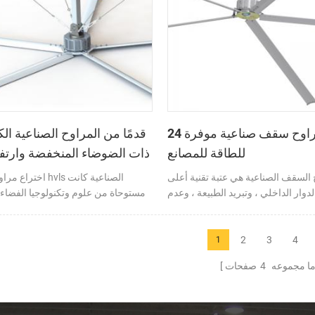
وهو ما يوفر لك تجربة الراحة المنعشة القصوى.
24 قدم مراوح سقف صناعية موفرة
للطاقة للمصانع
ذات الضوضاء المنخفضة وارتف
السقف الصناعية هي عتبة تقنية أعلى
اختراع مراوح السقف s
دوار الداخلي ، وتبريد الطبيعة ، وعدم
مستوحاة من علوم وتكنولوجيا الفضاء.
الصيانة ، والحجم الصغير ، وفئة ip64 والهدوء
ثلاثة أجزاء رئيسية. نظام القيادة: 
 إذا كنت ترغب في شراء مراوح سقف
الجودة من إتقان نظام محرك سيرف
صناعية كبيرة ، فاختر العلامة التجارية
المغناطيس الدائم بدون فرش. التكنولوج
2
3
4
1
guangzhou qixiang.
أساليب التحكم في التردد المتغير
ا مجموعه
4
صفحات
سمارتس. نظام الشفرة: ضمان السلامة 
إلى التصميم الفريد لجريان الشفرة.