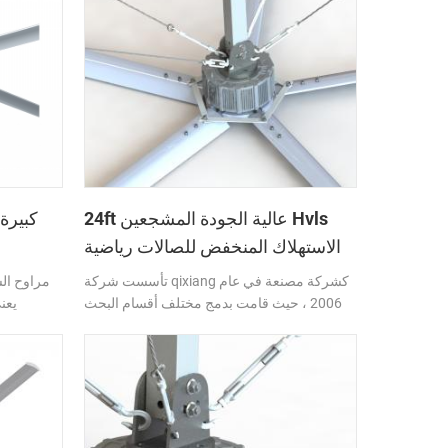
المستم
مراوح ال
انخفاض سرعة مراوح السقف الصناعي.
24ft عالية الجودة المشجعين Hvls
الاستهلاك المنخفض للصالات رياضية
تأسست شركة qixiang كشركة مصنعة في عام
مراوح ال
2006 ، حيث قامت بدمج مختلف أقسام البحث
والتطوير والإنتاج والمبيعات وخدمة ما بعد البيع
لمراوح السقف ذات الجهد العالي الصناعية
والمراوح التجارية والأبواب الصناعية ومعدات
من خل
وقوف السيارات اللوجستية وغيرها من أجهزة
تجعل نفس
توفير الطاقة. مع سنوات من الخبرة في التصدير
يجعلها عال
، منتجاتنا تحظى بشعبية في جنوب شرق آسيا