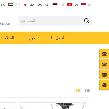
ES
AR
JA
KO
TH
VI
ID
ors.com
اتصل بنا
أخبار
الحالات
Grid View
List View