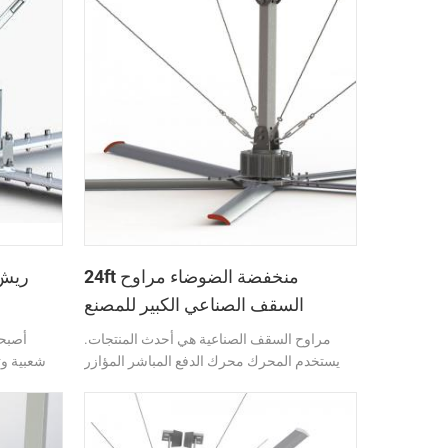
24ft منخفضة الضوضاء مراوح
السقف الصناعي الكبير للمصنع
مراوح السقف الصناعية هي أحدث المنتجات.
أصبحت
يستخدم المحرك محرك الدفع المباشر المؤازر
شعبية وت
المضاد للماء والغبار عالي الجودة. العمر
والسب
الافتراضي أكثر من 15 سنة.
وموفرة لل
مما يحس