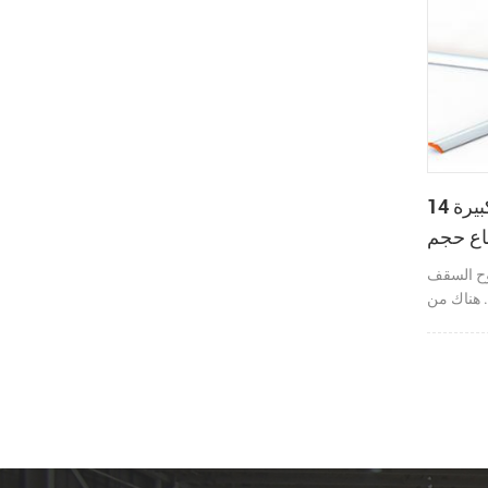
14 قدمًا من المراوح الصناعية الكبيرة
اع حجم
الهواء
hvl الصناعية كانت
 هناك من
يأتي ضمان
و متزامن
يا: تطبيق
 مع تقنية
استنادًا