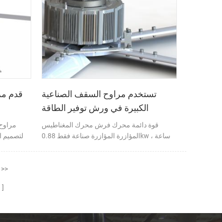
وجنوب آسيا وأمريكا الوسطى وجنوب أفريقيا
وكذلك الدول الأوروبية.
تستخدم مراوح السقف الصناعية
الكبيرة في ورش توفير الطاقة
قوة دائمة محرك فرش محرك المغناطيس
مراوح 
المؤازرة المؤازرة صناعة فقط 0.88kw ، ساعة
لتصميم ال
يستهلك أقل من 1 كيلووات ساعة من الكهرباء ،
والمحرك للماء والغبار ، صيانة الصفر.
الفائق.
>>
م