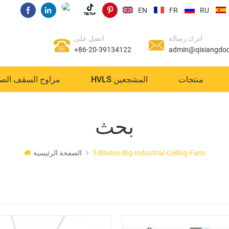
EN
FR
RU
اترك رسالة
اتصل على
+86-20-39134122
admin@qixiangdo
منتجات
HVLS المشجعين
مراوح السقف الص
بحث
5-Blades-Big-Industrial-Ceiling-Fans
الصفحة الرئيسية