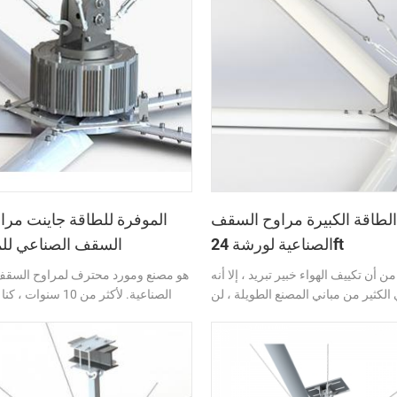
ف الشركة ، ويخلق بيئة تشغيل مريحة
للموظفين.
الطاقة الكبيرة مراوح السقف
الصناعية لورشة 24ft
السقف الصناعي لل
 أن تكييف الهواء خبير تبريد ، إلا أنه
الكثير من مباني المصنع الطويلة ، لن
الصناعية. لأكثر من 10 سن
ستودعات الخدمات اللوجستية تكييف
البحث والتطوير والإنتاج والمبيع
اء للتهوية والتبريد. لأن ضيق الهواء في
السقف الصناعية. لم نعلق أبدًا وتيرة
 جيدًا كما هو الحال في المكتب ، لذا
تقنيتنا وسلامتنا وابتكاراتنا تقود الصناعة دائمًا.
ما توجد مكيفات الهواء في الورشة. ماذا
شة العمل؟ لذلك في البحث والتطوير