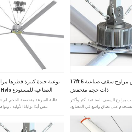
17ft 5 ريش مراوح سقف صناعية
ذات حجم منخفض
السقف Hvls الصناعية للمستودع
 مراوح السقف الصناعية أكثر وأكثر
ستخدم على نطاق واسع في المصانع.
ننس أبدًا نوايانا الأولية ، ونواص
ب هو أن مراوح السقف الصناعية آمنة
والتحديث ، وبالتالي لدينا ثورة لجي
طاقة وحجم طاقة رياح صامت وكبير ،
مروحة السقف ذات محرك مباشر بد
ن القدرة الإنتاجية للمؤسسة ، ويوفر
بمنتج hvls