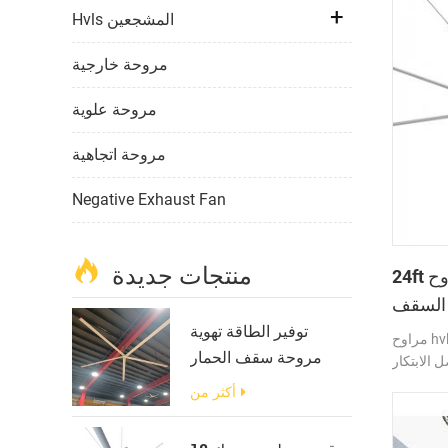
Hvls المشجعين
مروحة خارجية
مروحة علوية
مروحة اتجاهية
Negative Exhaust Fan
منتجات جديدة
24ft نوعية جيدة كبيرة قطرها مراوح
توفير الطاقة تهوية
مراوح hvls عالية السرعة منخفضة الحجم. لم
مروحة سقف الحمار
ل الابتكار
كبيرة
ل جديد من
أكثر من
ون تروس
pvsm .