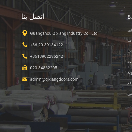
ة
اتصل بنا
ات
Guangzhou Qixiang Industry Co., Ltd
نا
+86-20-39134122
نا
+8613902296242
صة
020-34862205
نة
admin@qixiangdoors.com
قع
س