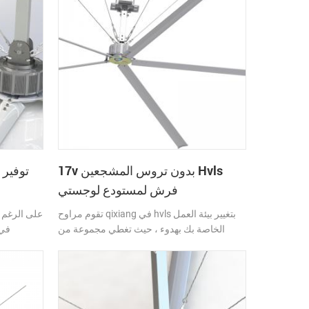
تكالي
17v بدون تروس المشجعين Hvls
توفير 
فرش لمستودع لوجستي
تقوم مراوح qixiang في hvls بتغيير بيئة العمل
على الرغم من
الخاصة بك بهدوء ، حيث تغطي مجموعة من
في 
1450 مترًا مربعًا مع استهلاك أقل من 1 كيلووات
تستخدم م
في الساعة ، مما يمكن أن يحسن من كفاءة
الهو
الإنتاج والسلامة وكذلك حجز الطاقة ، مما يوفر
الورشة ليس
لك تجربة الراحة المنعشة القصوى .
نادراً 
تستخدم ور