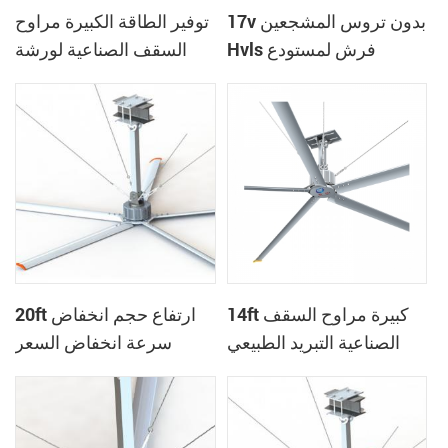
17v بدون تروس المشجعين
توفير الطاقة الكبيرة مراوح
Hvls فرش لمستودع
السقف الصناعية لورشة
لوجستي
24ft
14ft كبيرة مراوح السقف
20ft ارتفاع حجم انخفاض
الصناعية التبريد الطبيعي
سرعة انخفاض السعر
لبيت البقر
المشجعين Hvls للمصنع