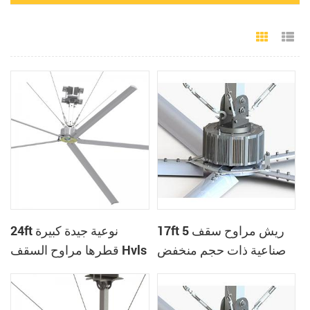
Grid Vie
Li
17ft 5 ريش مراوح سقف
24ft نوعية جيدة كبيرة
صناعية ذات حجم منخفض
قطرها مراوح السقف Hvls
الصناعية للمستودع